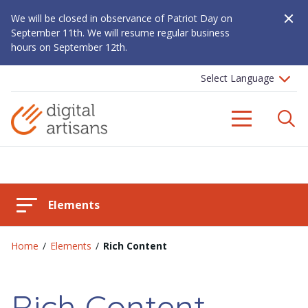
Close A
We will be closed in observance of Patriot Day on
September 11th. We will resume regular business
hours on September 12th.
S
Menu
Elements
Home
/
Elements
/
Rich Content
Rich Content