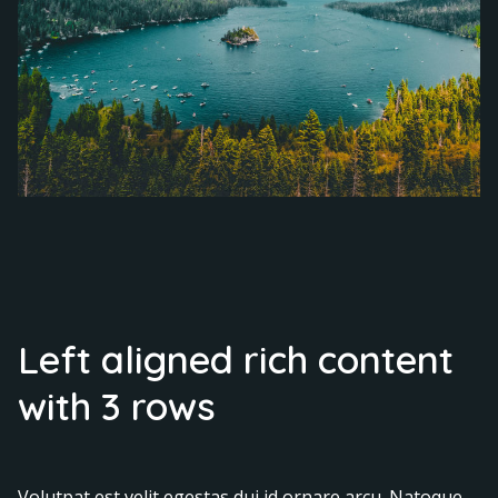
Left aligned rich content
with 3 rows
Volutpat est velit egestas dui id ornare arcu. Natoque