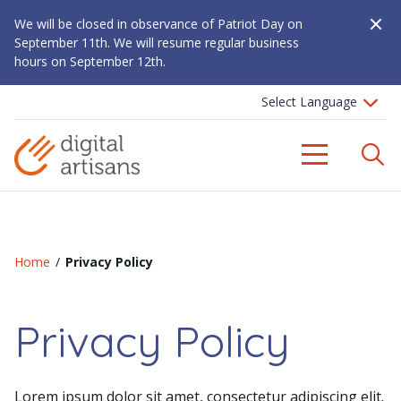
Close A
We will be closed in observance of Patriot Day on
September 11th. We will resume regular business
hours on September 12th.
S
Menu
Home
/
Privacy Policy
Privacy Policy
Lorem ipsum dolor sit amet, consectetur adipiscing elit.